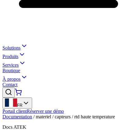
Solutions
Produits
Services
Boutique
À propos
Contact
FR
Portail client
Réserver une démo
Documentation
/
materiel
/
capteurs
/
rtd haute temperature
Docs ATEK