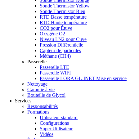
Sonde Thermistor Rouge
Sonde Thermistor Yellow
Sonde Thermistor Bleu
RTD Basse température
RTD Haute température
CO2 pour Étuve
Oxygène O2
Niveau LN2 pour Cuve
Pression Différentielle
Capteur de particules
Méthane (CH4)
Passerelle
Passerelle LTE
Passerelle WIFI
Passerelle LORA GL-INET Mise en service
Nettoyage
Garantie à vie
Bouteille de Glycol
Services
Responsabilités
Formations
Utilisateur standard
Configurations
Super Utilisateur
Vidéos