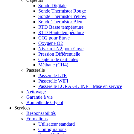
Capteurs
Sonde Digitale
Sonde Thermistor Rouge
Sonde Thermistor Yellow
Sonde Thermistor Bleu
RTD Basse température
RTD Haute température
CO2 pour Étuve
Oxygène O2
Niveau LN2 pour Cuve
Pression Différentielle
Capteur de particules
Méthane (CH4)
Passerelle
Passerelle LTE
Passerelle WIFI
Passerelle LORA GL-INET Mise en service
Nettoyage
Garantie à vie
Bouteille de Glycol
Services
Responsabilités
Formations
Utilisateur standard
Configurations